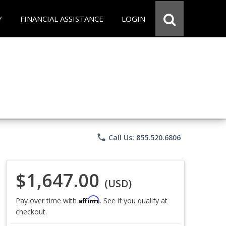
Y
FINANCIAL ASSISTANCE
LOGIN
phone
Call Us: 855.520.6806
$1,647.00
(USD)
Affirm
Pay over time with
. See if you qualify at
checkout.