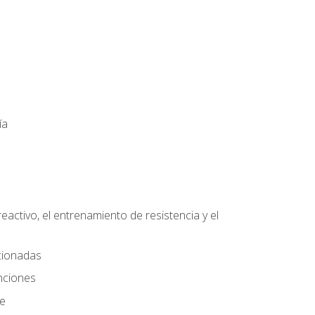
ía
eactivo, el entrenamiento de resistencia y el
ccionadas
nciones
te