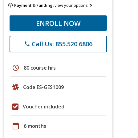
Payment & Funding:
view your options
ENROLL NOW
Call Us: 855.520.6806
phone
schedule
80 course hrs
Code ES-GES1009
Voucher included
calendar_today
6 months