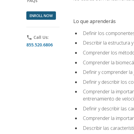
FAQs
ENROLL NOW
Lo que aprenderás
Definir los componente
phone
Call Us:
Describir la estructura 
855.520.6806
Comprender los métodos
Comprender la biomecán
Definir y comprender la 
Definir y describir los
Comprender la importanci
entrenamiento de velocid
Definir y describir las 
Comprender la importanc
Describir las característ