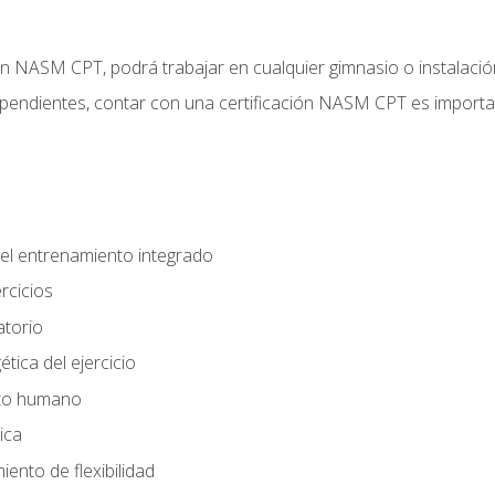
ción NASM CPT, podrá trabajar en cualquier gimnasio o instalaci
endientes, contar con una certificación NASM CPT es important
el entrenamiento integrado
rcicios
atorio
tica del ejercicio
nto humano
ica
ento de flexibilidad