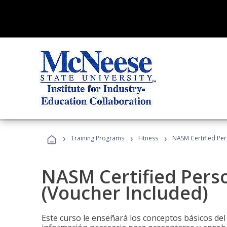
›
›
›
Training Programs
Fitness
NASM Certified Per
NASM Certified Perso
(Voucher Included)
Este curso le enseñará los conceptos básicos del