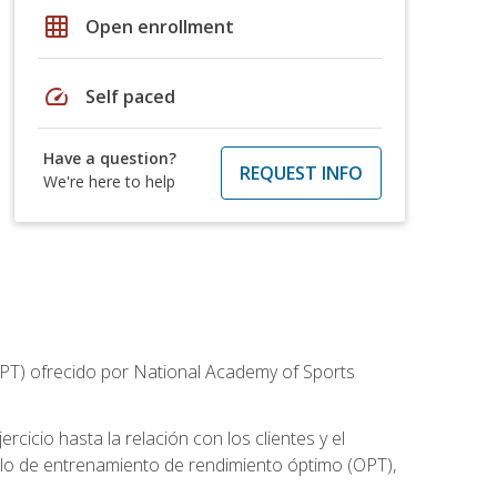
grid_on
Open enrollment
speed
Self paced
Have a question?
REQUEST INFO
We're here to help
CPT) ofrecido por National Academy of Sports
cicio hasta la relación con los clientes y el
elo de entrenamiento de rendimiento óptimo (OPT),