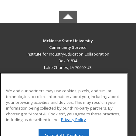
McNeese State University
Community Service
Institute for Industry-Education Collaboration
Box 91834
Lake Charles, LA 70609 US
MAIN CONTENT
Career Training
We and our partners may use cookies, pixels, and similar
technologies to collect information about you, including about
ADDITIONAL RESOURCES
your browsing activities and devices. This may result in your
information being collected by our third-party partners. By
Military
Student Blog
choosing to "Accept All Cookies", you agree to these practices,
Financial Assistance
including as described in the
Privacy Policy
Help
Accept All Cookies