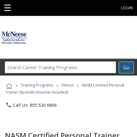
☰
LOGIN
Search
Go
Career
Training
›
›
›
Programs
Training Programs
Fitness
NASM Certified Personal
Trainer (Spanish) (Voucher Included)
phone
Call Us: 855.520.6806
NASM Certified Personal Trainer