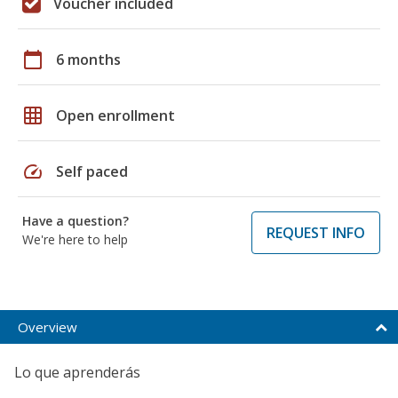
Voucher included
calendar_today
6 months
grid_on
Open enrollment
speed
Self paced
Have a question?
REQUEST INFO
We're here to help
Overview
Lo que aprenderás