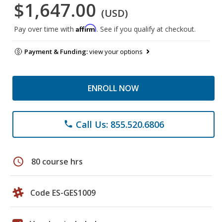
$1,647.00
(USD)
Affirm
Pay over time with
. See if you qualify at checkout.
Payment & Funding:
view your options
ENROLL NOW
Call Us: 855.520.6806
phone
schedule
80 course hrs
Code ES-GES1009