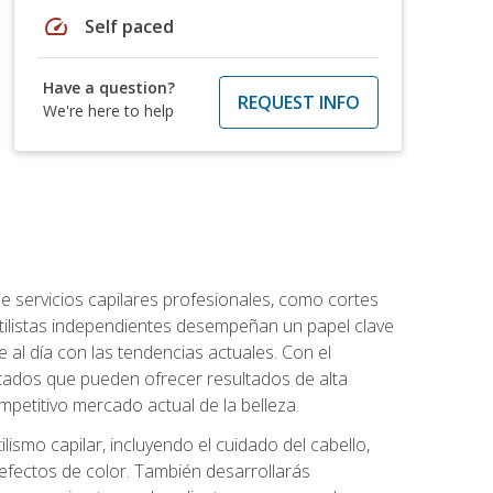
speed
Self paced
Have a question?
REQUEST INFO
We're here to help
e servicios capilares profesionales, como cortes
stilistas independientes desempeñan un papel clave
 al día con las tendencias actuales. Con el
citados que pueden ofrecer resultados de alta
mpetitivo mercado actual de la belleza.
lismo capilar, incluyendo el cuidado del cabello,
 efectos de color. También desarrollarás