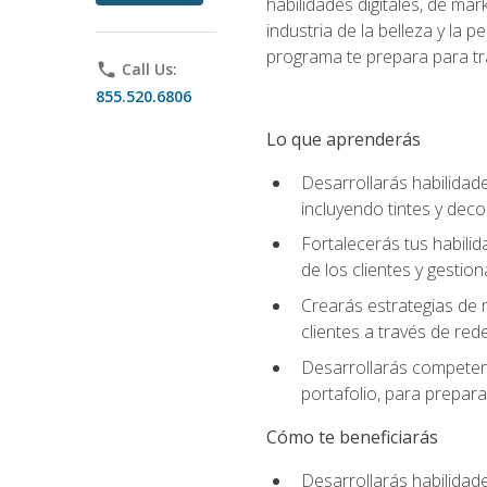
habilidades digitales, de mar
industria de la belleza y la
programa te prepara para tra
phone
Call Us:
855.520.6806
Lo que aprenderás
Desarrollarás habilidade
incluyendo tintes y deco
Fortalecerás tus habilid
de los clientes y gestion
Crearás estrategias de m
clientes a través de rede
Desarrollarás competenc
portafolio, para prepar
Cómo te beneficiarás
Desarrollarás habilidade