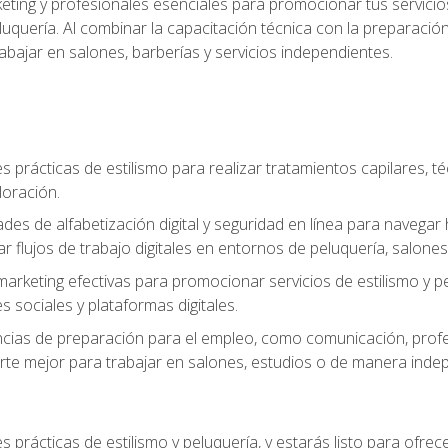
keting y profesionales esenciales para promocionar tus servicios
 peluquería. Al combinar la capacitación técnica con la preparac
bajar en salones, barberías y servicios independientes.
s prácticas de estilismo para realizar tratamientos capilares, té
loración.
ades de alfabetización digital y seguridad en línea para naveg
ar flujos de trabajo digitales en entornos de peluquería, salones 
arketing efectivas para promocionar servicios de estilismo y pe
s sociales y plataformas digitales.
ias de preparación para el empleo, como comunicación, profes
arte mejor para trabajar en salones, estudios o de manera inde
s prácticas de estilismo y peluquería, y estarás listo para ofre