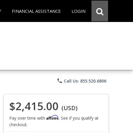
Y
FINANCIAL ASSISTANCE
LOGIN
phone
Call Us: 855.520.6806
$2,415.00
(USD)
Affirm
Pay over time with
. See if you qualify at
checkout.