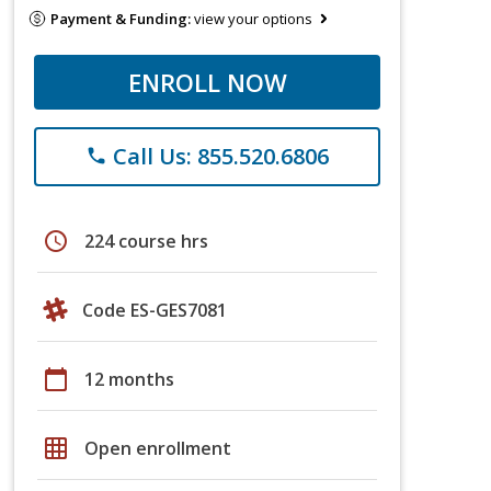
Payment & Funding:
view your options
ENROLL NOW
Call Us: 855.520.6806
phone
schedule
224 course hrs
Code ES-GES7081
calendar_today
12 months
grid_on
Open enrollment