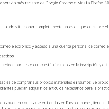
la versión más reciente de Google Chrome o Mozilla Firefox. Mi
instalado y funcionar completamente antes de que comience el 
 correo electrónico y acceso a una cuenta personal de correo e
dácticos:
ueridos para este curso están incluidos en la inscripción y esta
ables de comprar sus propios materiales e insumos. Se proporc
diantes puedan adquirir los artículos necesarios para la práctic
idos pueden comprarse en tiendas en línea comunes, tiendas de
r las marcas y opciones que mejor se ajusten a su presupuesto