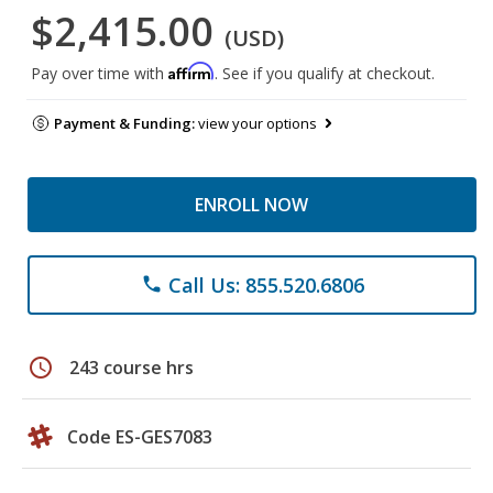
$2,415.00
(USD)
Affirm
Pay over time with
. See if you qualify at checkout.
Payment & Funding:
view your options
ENROLL NOW
Call Us: 855.520.6806
phone
schedule
243 course hrs
Code ES-GES7083