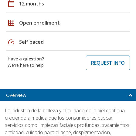
calendar_today
12 months
grid_on
Open enrollment
speed
Self paced
Have a question?
REQUEST INFO
We're here to help
Overview
La industria de la belleza y el cuidado de la piel continúa
creciendo a medida que los consumidores buscan
servicios como limpiezas faciales profundas, tratamientos
antiedad, cuidado para el acné, despigmentación,