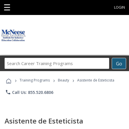
☰
LOGIN
Search
Go
Career
Training
›
›
›
Programs
Training Programs
Beauty
Asistente de Esteticista
phone
Call Us: 855.520.6806
Asistente de Esteticista